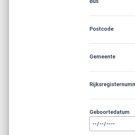
Bus
Postcode
Gemeente
Rijksregisternum
Geboortedatum