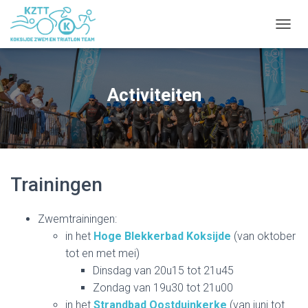
NAVIG
Activiteiten
Trainingen
Zwemtrainingen:
in het
Hoge Blekkerbad Koksijde
(van oktober
tot en met mei)
Dinsdag van 20u15 tot 21u45
Zondag van 19u30 tot 21u00
in het
Strandbad Oostduinkerke
(van juni tot