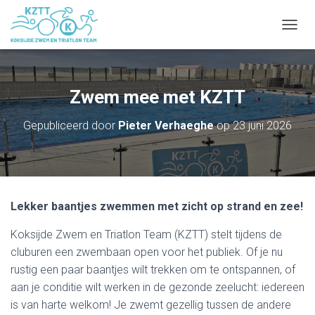
NAVIG
Zwem mee met KZTT
Gepubliceerd door
Pieter Verhaeghe
op
23 juni 2026
Lekker baantjes zwemmen met zicht op strand en zee!
Koksijde Zwem en Triatlon Team (KZTT) stelt tijdens de
cluburen een zwembaan open voor het publiek. Of je nu
rustig een paar baantjes wilt trekken om te ontspannen, of
aan je conditie wilt werken in de gezonde zeelucht: iedereen
is van harte welkom! Je zwemt gezellig tussen de andere