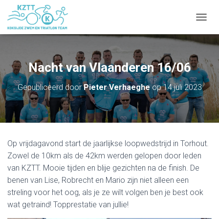
NAVIG
Nacht van Vlaanderen 16/06
Gepubliceerd door
Pieter Verhaeghe
op
14 juli 2023
Op vrijdagavond start de jaarlijkse loopwedstrijd in Torhout.
Zowel de 10km als de 42km werden gelopen door leden
van KZTT. Mooie tijden en blije gezichten na de finish. De
benen van Lise, Robrecht en Mario zijn niet alleen een
streling voor het oog, als je ze wilt volgen ben je best ook
wat getraind! Topprestatie van jullie!