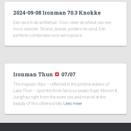
2024-09-08 Ironman 70.3 Knokke
Een race in de achtertuin. Voor velen de afsluit van een
mooi seizoen. Strand, duinen, polders en wind. Een
perfecte combinatie voor een toprace.
Ironman Thun
07/07
The majestic Alps – reflected in the pristine waters of
Lake Thun – spot the three famous peaks Eiger, Mönch &
Jungfrau right from the event site and marvel at the
beauty of this otherworldly
Lees meer