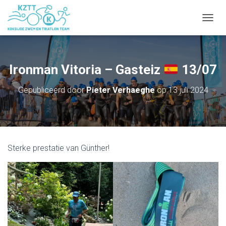
NAVIG
Ironman Vitoria – Gasteiz
13/07
Gepubliceerd door
Pieter Verhaeghe
op
13 juli 2024
Sterke prestatie van Günther!